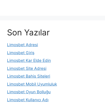
Son Yazılar
Limosbet Adresi
Limosbet Giriş
Limosbet Kar Elde Edin
Limosbet Site Adresi
Limosbet Bahis Siteleri
Limosbet Mobil Uyumluluk
Limosbet Oyun Bolluğu
Limosbet Kullanıcı Adı