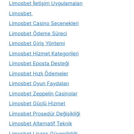
Limosbet İletişim Uygulamaları
Limosbet
Limosbet Casino Seçenekleri
Limosbet Ödeme Süreci
Limosbet Giriş Yöntemi
Limosbet Hizmet Kategorileri
Limosbet Eposta Desteği
Limosbet Hızlı Ödemeler
Limosbet Oyun Faydaları
Limosbet Zeppelin Casinolar
Limosbet Güçlü Hizmet
Limosbet Prosedür Değişikliği
Limosbet Alternatif Teknik
Limosbet Lisans Güvenilirliği