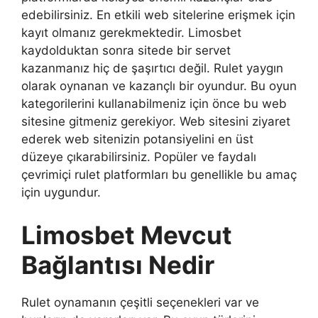
edebilirsiniz. En etkili web sitelerine erişmek için
kayıt olmanız gerekmektedir. Limosbet
kaydolduktan sonra sitede bir servet
kazanmanız hiç de şaşırtıcı değil. Rulet yaygın
olarak oynanan ve kazançlı bir oyundur. Bu oyun
kategorilerini kullanabilmeniz için önce bu web
sitesine gitmeniz gerekiyor. Web sitesini ziyaret
ederek web sitenizin potansiyelini en üst
düzeye çıkarabilirsiniz. Popüler ve faydalı
çevrimiçi rulet platformları bu genellikle bu amaç
için uygundur.
Limosbet Mevcut
Bağlantısı Nedir
Rulet oynamanın çeşitli seçenekleri var ve