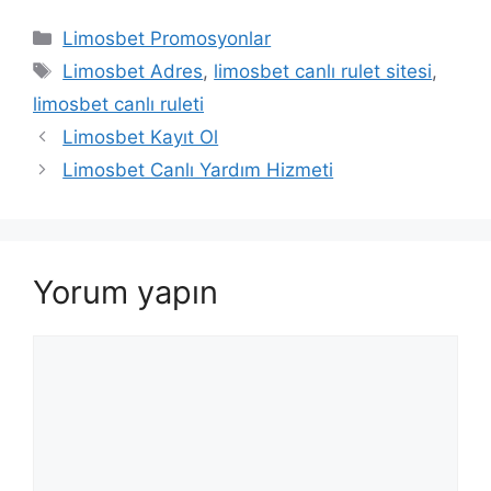
Kategoriler
Limosbet Promosyonlar
Etiketler
Limosbet Adres
,
limosbet canlı rulet sitesi
,
limosbet canlı ruleti
Limosbet Kayıt Ol
Limosbet Canlı Yardım Hizmeti
Yorum yapın
Yorum