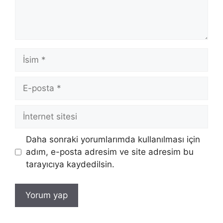
İsim
E-
posta
İnternet
sitesi
Daha sonraki yorumlarımda kullanılması için
adım, e-posta adresim ve site adresim bu
tarayıcıya kaydedilsin.