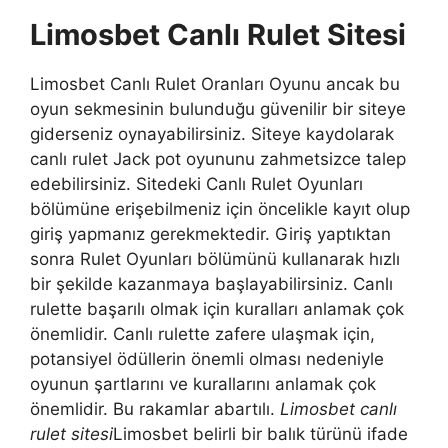
Limosbet Canlı Rulet Sitesi
Limosbet Canlı Rulet Oranları Oyunu ancak bu
oyun sekmesinin bulunduğu güvenilir bir siteye
giderseniz oynayabilirsiniz. Siteye kaydolarak
canlı rulet Jack pot oyununu zahmetsizce talep
edebilirsiniz. Sitedeki Canlı Rulet Oyunları
bölümüne erişebilmeniz için öncelikle kayıt olup
giriş yapmanız gerekmektedir. Giriş yaptıktan
sonra Rulet Oyunları bölümünü kullanarak hızlı
bir şekilde kazanmaya başlayabilirsiniz. Canlı
rulette başarılı olmak için kuralları anlamak çok
önemlidir. Canlı rulette zafere ulaşmak için,
potansiyel ödüllerin önemli olması nedeniyle
oyunun şartlarını ve kurallarını anlamak çok
önemlidir. Bu rakamlar abartılı.
Limosbet canlı
rulet sitesi
Limosbet belirli bir balık türünü ifade