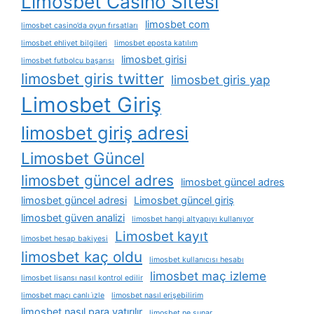
Limosbet Casino Sitesi
limosbet com
limosbet casino’da oyun fırsatları
limosbet ehliyet bilgileri
limosbet eposta katılım
limosbet girisi
limosbet futbolcu başarısı
limosbet giris twitter
limosbet giris yap
Limosbet Giriş
limosbet giriş adresi
Limosbet Güncel
limosbet güncel adres
limosbet güncel adres
limosbet güncel adresi
Limosbet güncel giriş
limosbet güven analizi
limosbet hangi altyapıyı kullanıyor
Limosbet kayıt
limosbet hesap bakiyesi
limosbet kaç oldu
limosbet kullanıcısı hesabı
limosbet maç izleme
limosbet lisansı nasıl kontrol edilir
limosbet maçı canlı i̇zle
limosbet nasıl erişebilirim
limosbet nasıl para yatırılır
limosbet ne sunar