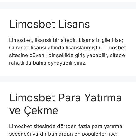
Limosbet Lisans
Limosbet, lisanslı bir sitedir. Lisans bilgileri ise;
Curacao lisansı altında lisanslanmıştır. Limosbet
sitesine güvenli bir şekilde giriş yapabilir, sitede
rahatlıkla bahis oynayabilirsiniz.
Limosbet Para Yatırma
ve Çekme
Limosbet sitesinde dörtden fazla para yatırma
seçeneği vardır bunlardan en popülerleri ise;