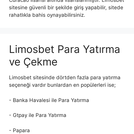
Curacao lisansı altında lisanslanmıştır. Limosbet
sitesine güvenli bir şekilde giriş yapabilir, sitede
rahatlıkla bahis oynayabilirsiniz.
Limosbet Para Yatırma
ve Çekme
Limosbet sitesinde dörtden fazla para yatırma
seçeneği vardır bunlardan en popülerleri ise;
- Banka Havalesi ile Para Yatırma
- Gtpay ile Para Yatırma
- Papara