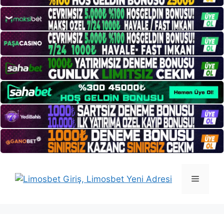
İçeriğe
atla
Menü