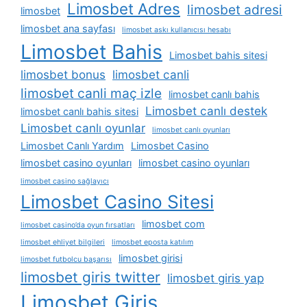
Limosbet Adres
limosbet adresi
limosbet
limosbet ana sayfası
limosbet askı kullanıcısı hesabı
Limosbet Bahis
Limosbet bahis sitesi
limosbet bonus
limosbet canli
limosbet canli maç izle
limosbet canlı bahis
Limosbet canlı destek
limosbet canlı bahis sitesi
Limosbet canlı oyunlar
limosbet canlı oyunları
Limosbet Canlı Yardım
Limosbet Casino
limosbet casino oyunları
limosbet casino oyunları
limosbet casino sağlayıcı
Limosbet Casino Sitesi
limosbet com
limosbet casino’da oyun fırsatları
limosbet ehliyet bilgileri
limosbet eposta katılım
limosbet girisi
limosbet futbolcu başarısı
limosbet giris twitter
limosbet giris yap
Limosbet Giriş