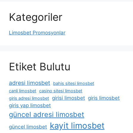
Kategoriler
Limosbet Promosyonlar
Etiket Bulutu
adresi limosbet
bahis sitesi limosbet
canli limosbet
casino sitesi limosbet
girisi limosbet
giris limosbet
giris adresi limosbet
giris yap limosbet
güncel adresi limosbet
kayit limosbet
güncel limosbet