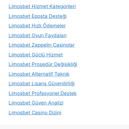
Limosbet Hizmet Kategorileri
Limosbet Eposta Desteği
Limosbet Hızlı Ödemeler
Limosbet Oyun Faydaları
Limosbet Zeppelin Casinolar
Limosbet Güçlü Hizmet
Limosbet Prosedür Değişikliği
Limosbet Alternatif Teknik
Limosbet Lisans Güvenilirliği
Limosbet Profesyonel Destek
Limosbet Güven Analizi
Limosbet Casino Dizini