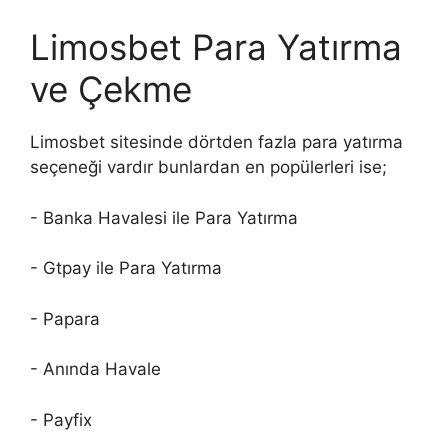
Limosbet Para Yatırma
ve Çekme
Limosbet sitesinde dörtden fazla para yatırma
seçeneği vardır bunlardan en popülerleri ise;
- Banka Havalesi ile Para Yatırma
- Gtpay ile Para Yatırma
- Papara
- Anında Havale
- Payfix