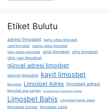
Etiket Bulutu
adresi limosbet
bahis sitesi limosbet
canli limosbet
casino sitesi limosbet
girisi limosbet
giris limosbet
giris adresi limosbet
giris yap limosbet
güncel adresi limosbet
kayit limosbet
güncel limosbet
Limosbet Adres
limosbet adresi
limosbet
limosbet ana sayfası
limosbet askı kullanıcısı hesabı
Limosbet Bahis
Limosbet bahis sitesi
limosbet bonus
limosbet canli