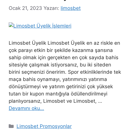
Ocak 21, 2023
Yazarı:
limosbet
Limosbet Üyelik Limosbet Üyelik en az riskle en
çok parayı etkin bir şekilde kazanma şansına
sahip olmak için gerçekten en çok sayıda bahis
sitesiyle çalışmak istiyorsanız, bu iki siteden
birini seçmenizi öneririm. Spor etkinliklerinde tek
maça bahis oynamayı, yatırımınızı yatırıma
dönüştürmeyi ve yatırım getirinizi çok yüksek
tutan bir kupon mantığıyla ödüllendirilmeyi
planlıyorsanız, Limosbet ve Limosbet, …
Devamını oku…
Kategoriler
Limosbet Promosyonlar