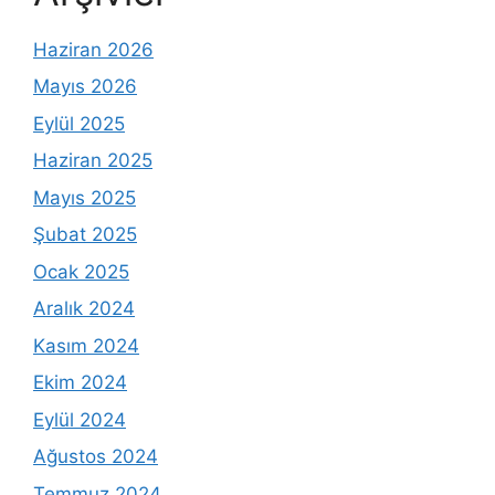
Haziran 2026
Mayıs 2026
Eylül 2025
Haziran 2025
Mayıs 2025
Şubat 2025
Ocak 2025
Aralık 2024
Kasım 2024
Ekim 2024
Eylül 2024
Ağustos 2024
Temmuz 2024