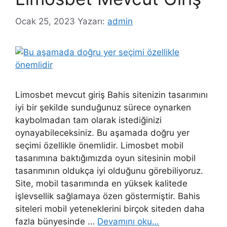
Ocak 25, 2023
Yazarı:
admin
Limosbet mevcut giriş Bahis sitenizin tasarımını
iyi bir şekilde sunduğunuz sürece oynarken
kaybolmadan tam olarak istediğinizi
oynayabileceksiniz. Bu aşamada doğru yer
seçimi özellikle önemlidir. Limosbet mobil
tasarımına baktığımızda oyun sitesinin mobil
tasarımının oldukça iyi olduğunu görebiliyoruz.
Site, mobil tasarımında en yüksek kalitede
işlevsellik sağlamaya özen göstermiştir. Bahis
siteleri mobil yeteneklerini birçok siteden daha
fazla bünyesinde …
Devamını oku…