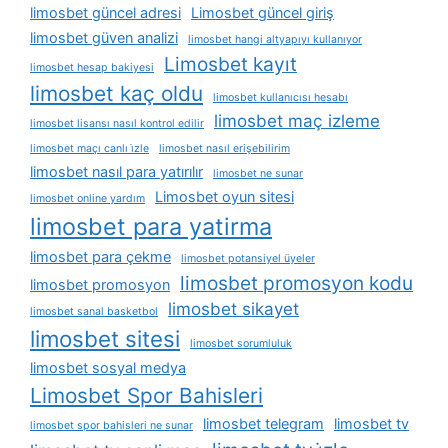
limosbet güncel adresi
Limosbet güncel giriş
limosbet güven analizi
limosbet hangi altyapıyı kullanıyor
Limosbet kayıt
limosbet hesap bakiyesi
limosbet kaç oldu
limosbet kullanıcısı hesabı
limosbet maç izleme
limosbet lisansı nasıl kontrol edilir
limosbet maçı canlı i̇zle
limosbet nasıl erişebilirim
limosbet nasıl para yatırılır
limosbet ne sunar
Limosbet oyun sitesi
limosbet online yardım
limosbet para yatirma
limosbet para çekme
limosbet potansiyel üyeler
limosbet promosyon kodu
limosbet promosyon
limosbet sikayet
limosbet sanal basketbol
limosbet sitesi
limosbet sorumluluk
limosbet sosyal medya
Limosbet Spor Bahisleri
limosbet telegram
limosbet tv
limosbet spor bahisleri ne sunar