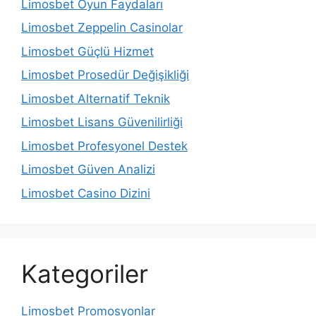
Limosbet Oyun Faydaları
Limosbet Zeppelin Casinolar
Limosbet Güçlü Hizmet
Limosbet Prosedür Değişikliği
Limosbet Alternatif Teknik
Limosbet Lisans Güvenilirliği
Limosbet Profesyonel Destek
Limosbet Güven Analizi
Limosbet Casino Dizini
Kategoriler
Limosbet Promosyonlar