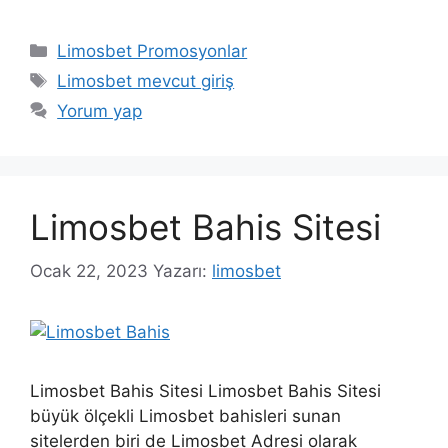
Kategoriler
Limosbet Promosyonlar
Etiketler
Limosbet mevcut giriş
Yorum yap
Limosbet Bahis Sitesi
Ocak 22, 2023
Yazarı:
limosbet
Limosbet Bahis Sitesi Limosbet Bahis Sitesi
büyük ölçekli Limosbet bahisleri sunan
sitelerden biri de Limosbet Adresi olarak