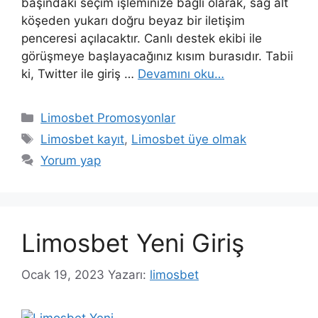
başındaki seçim işleminize bağlı olarak, sağ alt
köşeden yukarı doğru beyaz bir iletişim
penceresi açılacaktır. Canlı destek ekibi ile
görüşmeye başlayacağınız kısım burasıdır. Tabii
ki, Twitter ile giriş …
Devamını oku…
Kategoriler
Limosbet Promosyonlar
Etiketler
Limosbet kayıt
,
Limosbet üye olmak
Yorum yap
Limosbet Yeni Giriş
Ocak 19, 2023
Yazarı:
limosbet