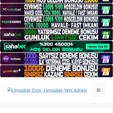
İçeriğe
atla
Menü