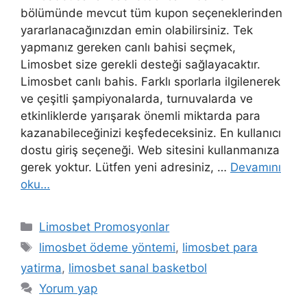
bölümünde mevcut tüm kupon seçeneklerinden
yararlanacağınızdan emin olabilirsiniz. Tek
yapmanız gereken canlı bahisi seçmek,
Limosbet size gerekli desteği sağlayacaktır.
Limosbet canlı bahis. Farklı sporlarla ilgilenerek
ve çeşitli şampiyonalarda, turnuvalarda ve
etkinliklerde yarışarak önemli miktarda para
kazanabileceğinizi keşfedeceksiniz. En kullanıcı
dostu giriş seçeneği. Web sitesini kullanmanıza
gerek yoktur. Lütfen yeni adresiniz, …
Devamını
oku…
Kategoriler
Limosbet Promosyonlar
Etiketler
limosbet ödeme yöntemi
,
limosbet para
yatirma
,
limosbet sanal basketbol
Yorum yap