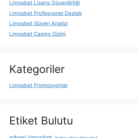
Limosbet Lisans Güvenilirliği
Limosbet Profesyonel Destek
Limosbet Güven Analizi
Limosbet Casino Dizini
Kategoriler
Limosbet Promosyonlar
Etiket Bulutu
adresi limosbet
bahis sitesi limosbet