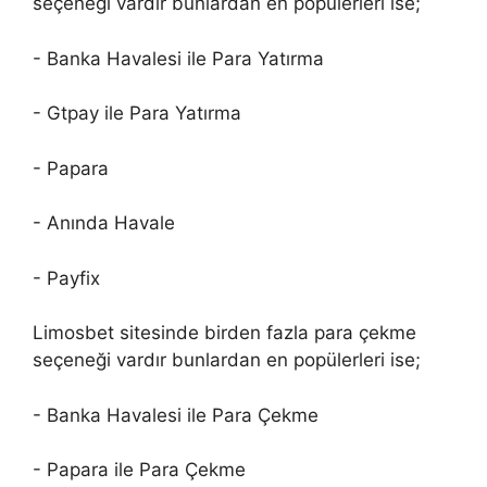
seçeneği vardır bunlardan en popülerleri ise;
- Banka Havalesi ile Para Yatırma
- Gtpay ile Para Yatırma
- Papara
- Anında Havale
- Payfix
Limosbet sitesinde birden fazla para çekme
seçeneği vardır bunlardan en popülerleri ise;
- Banka Havalesi ile Para Çekme
- Papara ile Para Çekme