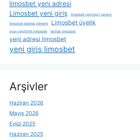
limosbet yeni adresi
Limosbet yeni giriş
limosbet çevrimiçi yardım
Limosbet üyelik
limosbet ödeme yöntemi
oyun çeşitliliği limosbet
twitter limosbet
yeni adresi limosbet
yeni giris limosbet
Arşivler
Haziran 2026
Mayıs 2026
Eylül 2025
Haziran 2025