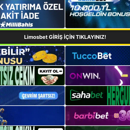
Limosbet GİRİŞ İÇİN TIKLAYINIZ!