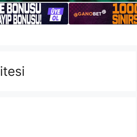
itesi