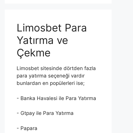
Limosbet Para
Yatırma ve
Çekme
Limosbet sitesinde dörtden fazla
para yatırma seçeneği vardır
bunlardan en popülerleri ise;
- Banka Havalesi ile Para Yatırma
- Gtpay ile Para Yatırma
- Papara