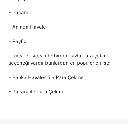
- Papara
- Anında Havale
- Payfix
Limosbet sitesinde birden fazla para çekme
seçeneği vardır bunlardan en popülerleri ise;
- Banka Havalesi ile Para Çekme
- Papara ile Para Çekme