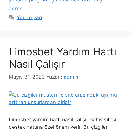
adres
Yorum yap
Limosbet Yardım Hattı
Nasıl Çalışır
Mayıs 31, 2023
Yazarı:
admin
Limosbet yardım hattı nasıl çalışır bahis sitesi,
destek hattına özel önem verir. Bu çizgiler