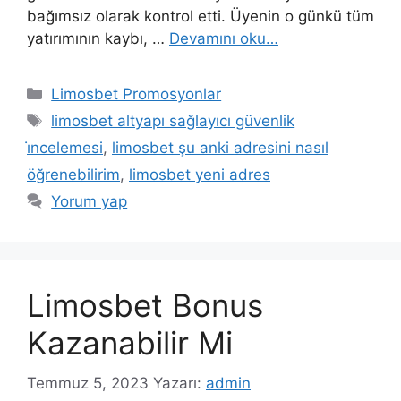
bağımsız olarak kontrol etti. Üyenin o günkü tüm
yatırımının kaybı, …
Devamını oku…
Kategoriler
Limosbet Promosyonlar
Etiketler
limosbet altyapı sağlayıcı güvenlik
i̇ncelemesi
,
limosbet şu anki adresini nasıl
öğrenebilirim
,
limosbet yeni adres
Yorum yap
Limosbet Bonus
Kazanabilir Mi
Temmuz 5, 2023
Yazarı:
admin