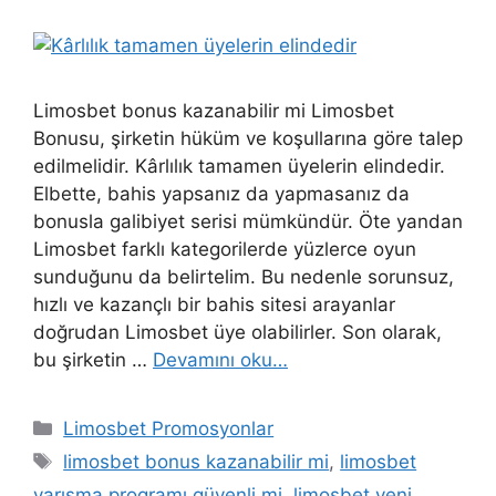
Limosbet bonus kazanabilir mi Limosbet
Bonusu, şirketin hüküm ve koşullarına göre talep
edilmelidir. Kârlılık tamamen üyelerin elindedir.
Elbette, bahis yapsanız da yapmasanız da
bonusla galibiyet serisi mümkündür. Öte yandan
Limosbet farklı kategorilerde yüzlerce oyun
sunduğunu da belirtelim. Bu nedenle sorunsuz,
hızlı ve kazançlı bir bahis sitesi arayanlar
doğrudan Limosbet üye olabilirler. Son olarak,
bu şirketin …
Devamını oku…
Kategoriler
Limosbet Promosyonlar
Etiketler
limosbet bonus kazanabilir mi
,
limosbet
yarışma programı güvenli mi
,
limosbet yeni