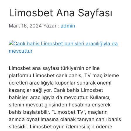
Limosbet Ana Sayfası
Mart 16, 2024
Yazarı:
admin
Limosbet ana sayfası türkiye’nin online
platformu Limosbet canlı bahis, TV maç izleme
ücretleri aracılığıyla kuponlar sunarak önemli
kazançlar sağlıyor. Canlı bahis Limosbet
bahisleri aracılığıyla da mevcuttur. Kullanıcı,
sitenin mevcut girişinden hesabına erişerek
bahis başlatabilir. “Limosbet TV”, maçların
anında oynatılmasına olanak tanıyan canlı bahis
sitesidir. Limosbet oyun izlemesi için ödeme