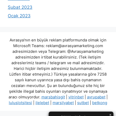
Şubat 2023
Ocak 2023
Avrasya'nın en büyük reklam platformunda olmak için
Microsoft Teams:
reklam@avrasyamarketing.com
adresimizden veya Telegram: @Avrasyamarketing
adresimizden irtibat kurabilirsiniz. (Tek iletişim
adreslerimiz teams / telegram ve mail adresimizdir.
Harici hiçbir iletişim adresimiz bulunmamaktadır.
Lütfen itibar etmeyiniz.) Türkiye yasalarına göre 7258
sayılı kanun uyarınca yasa dışı bahis oynamanın
cezaları mevcuttur. Şu an bulunduğunuz site hiç bir
şekilde illegal bahis oyunları oynatmıyor ve oynamaya
aracı olmuyordur.
marsbahisgit
|
vitrinbet
|
avrupabet
|
luluslotsitesi
|
ilelebet
|
marsilyabet
|
sutbet
|
betkong