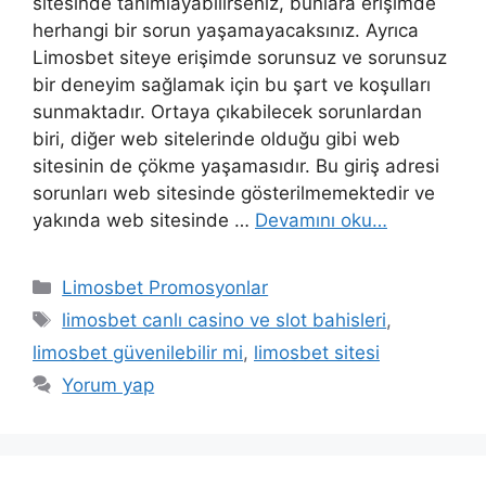
sitesinde tanımlayabilirseniz, bunlara erişimde
herhangi bir sorun yaşamayacaksınız. Ayrıca
Limosbet siteye erişimde sorunsuz ve sorunsuz
bir deneyim sağlamak için bu şart ve koşulları
sunmaktadır. Ortaya çıkabilecek sorunlardan
biri, diğer web sitelerinde olduğu gibi web
sitesinin de çökme yaşamasıdır. Bu giriş adresi
sorunları web sitesinde gösterilmemektedir ve
yakında web sitesinde …
Devamını oku…
Kategoriler
Limosbet Promosyonlar
Etiketler
limosbet canlı casino ve slot bahisleri
,
limosbet güvenilebilir mi
,
limosbet sitesi
Yorum yap