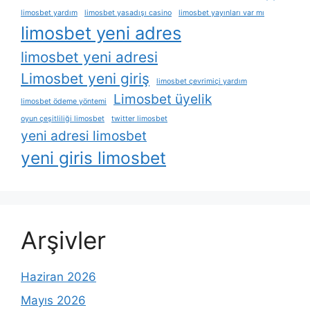
limosbet yardım
limosbet yasadışı casino
limosbet yayınları var mı
limosbet yeni adres
limosbet yeni adresi
Limosbet yeni giriş
limosbet çevrimiçi yardım
Limosbet üyelik
limosbet ödeme yöntemi
oyun çeşitliliği limosbet
twitter limosbet
yeni adresi limosbet
yeni giris limosbet
Arşivler
Haziran 2026
Mayıs 2026