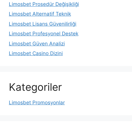
Limosbet Prosedür Değişikliği
Limosbet Alternatif Teknik
Limosbet Lisans Güvenilirliği
Limosbet Profesyonel Destek
Limosbet Güven Analizi
Limosbet Casino Dizini
Kategoriler
Limosbet Promosyonlar