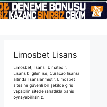
Limosbet Lisans
Limosbet, lisanslı bir sitedir.
Lisans bilgileri ise; Curacao lisansı
altında lisanslanmıştır. Limosbet
sitesine güvenli bir şekilde giriş
yapabilir, sitede rahatlıkla bahis
oynayabilirsiniz.