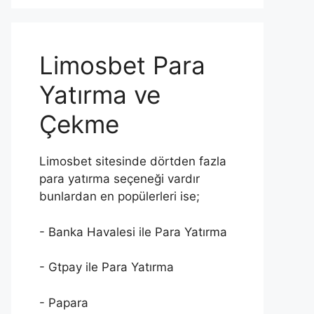
Limosbet Para
Yatırma ve
Çekme
Limosbet sitesinde dörtden fazla
para yatırma seçeneği vardır
bunlardan en popülerleri ise;
- Banka Havalesi ile Para Yatırma
- Gtpay ile Para Yatırma
- Papara