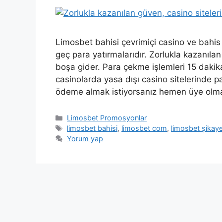
Limosbet bahisi çevrimiçi casino ve bahis 
geç para yatırmalarıdır. Zorlukla kazanılan
boşa gider. Para çekme işlemleri 15 dakika
casinolarda yasa dışı casino sitelerinde p
ödeme almak istiyorsanız hemen üye olma
Kategoriler
Limosbet Promosyonlar
Etiketler
limosbet bahisi
,
limosbet com
,
limosbet şikaye
Yorum yap