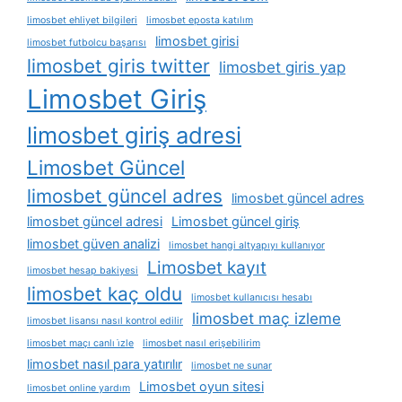
limosbet ehliyet bilgileri
limosbet eposta katılım
limosbet girisi
limosbet futbolcu başarısı
limosbet giris twitter
limosbet giris yap
Limosbet Giriş
limosbet giriş adresi
Limosbet Güncel
limosbet güncel adres
limosbet güncel adres
limosbet güncel adresi
Limosbet güncel giriş
limosbet güven analizi
limosbet hangi altyapıyı kullanıyor
Limosbet kayıt
limosbet hesap bakiyesi
limosbet kaç oldu
limosbet kullanıcısı hesabı
limosbet maç izleme
limosbet lisansı nasıl kontrol edilir
limosbet maçı canlı i̇zle
limosbet nasıl erişebilirim
limosbet nasıl para yatırılır
limosbet ne sunar
Limosbet oyun sitesi
limosbet online yardım