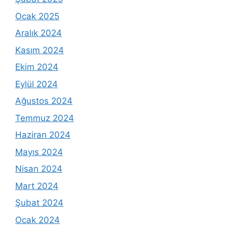
Ocak 2025
Aralık 2024
Kasım 2024
Ekim 2024
Eylül 2024
Ağustos 2024
Temmuz 2024
Haziran 2024
Mayıs 2024
Nisan 2024
Mart 2024
Şubat 2024
Ocak 2024