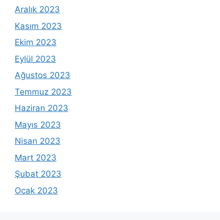
Aralık 2023
Kasım 2023
Ekim 2023
Eylül 2023
Ağustos 2023
Temmuz 2023
Haziran 2023
Mayıs 2023
Nisan 2023
Mart 2023
Şubat 2023
Ocak 2023