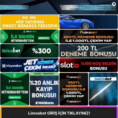
×
Limosbet GİRİŞ İÇİN TIKLAYINIZ!