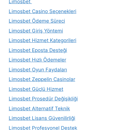
Limosbet
Limosbet Casino Seçenekleri
Limosbet Ödeme Süreci
Limosbet Giriş Yöntemi
Limosbet Hizmet Kategorileri
Limosbet Eposta Desteği
Limosbet Hızlı Ödemeler
Limosbet Oyun Faydaları
Limosbet Zeppelin Casinolar
Limosbet Güçlü Hizmet
Limosbet Prosedür Değişikliği
Limosbet Alternatif Teknik
Limosbet Lisans Güvenilirliği
Limosbet Profesyonel Destek