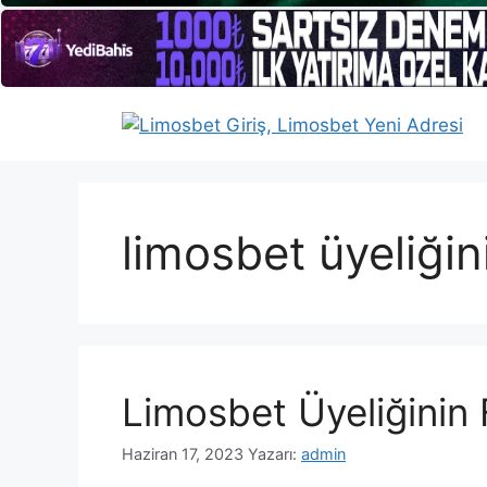
İçeriğe
atla
limosbet üyeliğin
Limosbet Üyeliğinin 
Haziran 17, 2023
Yazarı:
admin